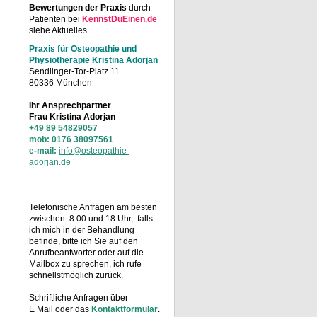
Bewertungen der Praxis
durch
Patienten bei
KennstDuEinen.de
siehe Aktuelles
Praxis für Osteopathie und
Physiotherapie Kristina Adorjan
Sendlinger-Tor-Platz 11
80336
München
Ihr Ansprechpartner
Frau Kristina Adorjan
+49 89 54829057
mob: 0176 38097561
e-mail:
info@osteopathie-
adorjan.de
Telefonische Anfragen am besten
zwischen 8:00 und 18 Uhr, falls
ich mich in der Behandlung
befinde, bitte ich Sie auf den
Anrufbeantworter oder auf die
Mailbox zu sprechen, ich rufe
schnellstmöglich zurück.
Schriftliche Anfragen über
E Mail oder das
Kontaktformular
.