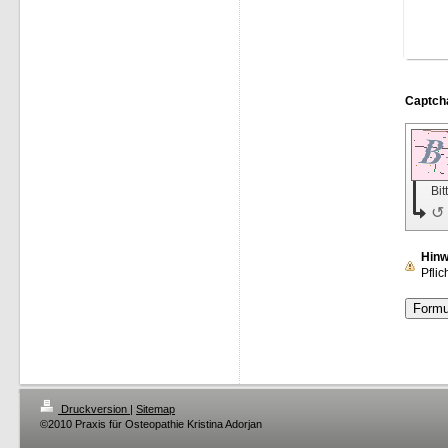
Bit
↺
Hinw
Pflic
Druckversion
|
Sitemap
©2010 Praxis für Osteopathie Kristina Adorjan