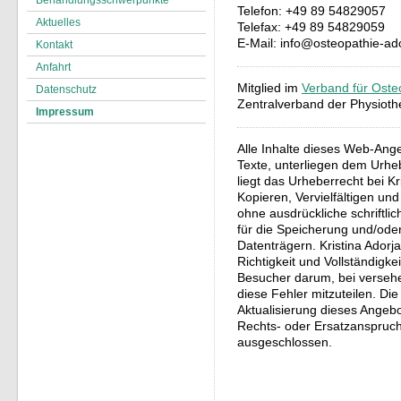
Behandlungsschwerpunkte
Telefon:
+49 89 54829057
Aktuelles
Telefax: +49 89 54829059
E-Mail:
info@osteopathie-ad
Kontakt
Anfahrt
Mitglied im
Verband für Oste
Datenschutz
Zentralverband der Physiot
Impressum
Alle Inhalte dieses Web-Ange
Texte, unterliegen dem Urhe
liegt das Urheberrecht bei K
Kopieren, Vervielfältigen un
ohne ausdrückliche schriftli
für die Speicherung und/oder
Datenträgern. Kristina Adorj
Richtigkeit und Vollständigkei
Besucher darum, bei versehen
diese Fehler mitzuteilen. Di
Aktualisierung dieses Angebo
Rechts- oder Ersatzanspruch 
ausgeschlossen.