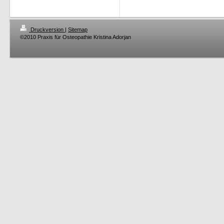
Druckversion
|
Sitemap
©2010 Praxis für Osteopathie Kristina Adorjan